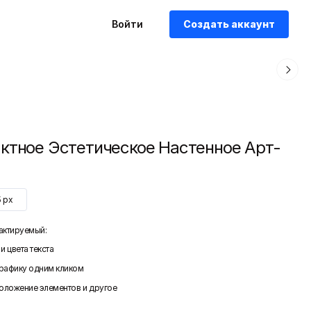
Войти
Создать аккаунт
ктное Эстетическое Настенное Арт-
5
px
актируемый:
и цвета текста
графику одним кликом
положение элементов и другое