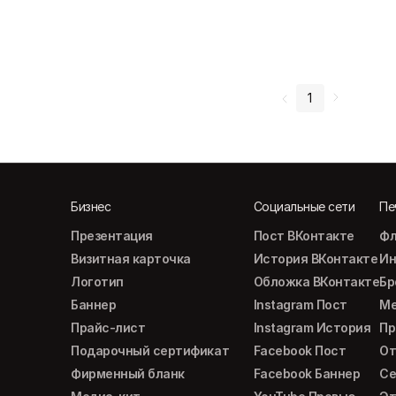
1
Бизнес
Социальные сети
Пе
Презентация
Пост ВКонтакте
Фл
Визитная карточка
История ВКонтакте
Ин
Логотип
Обложка ВКонтакте
Б
Баннер
Instagram Пост
М
Прайс-лист
Instagram История
Пр
Подарочный сертификат
Facebook Пост
От
Фирменный бланк
Facebook Баннер
Се