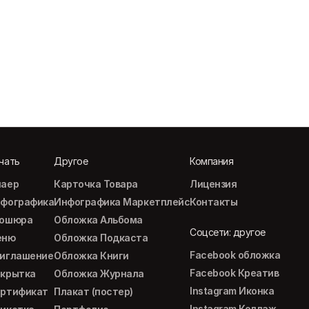
чать
Другое
Компания
аер
Карточка Товара
Лицензия
фографика
Инфографика Маркетплейс
Контакты
рошюра
Обложка Альбома
Соцсети: другое
еню
Обложка Подкаста
Facebook обложка
иглашение
Обложка Книги
Facebook Креатив
крытка
Обложка Журнала
Instagram Иконка
ртификат
Плакат (постер)
Instagram Коллаж