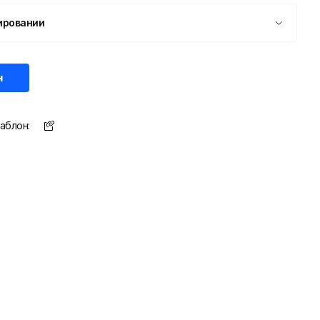
ировании
н
аблон: