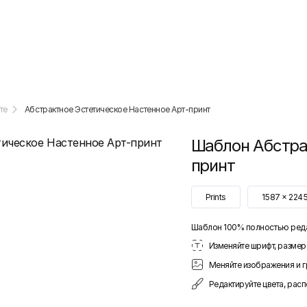
те
Абстрактное Эстетическое Настенное Арт-принт
Шаблон
Абстра
принт
Prints
1587
x
224
Шаблон 100% полностью ред
Изменяйте шрифт, размер 
Меняйте изображения и 
Редактируйте цвета, рас