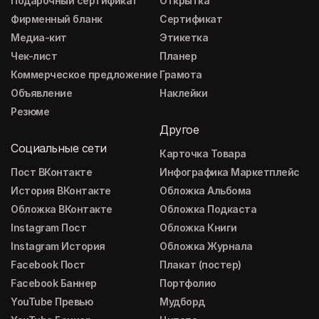
Подарочный сертификат
Открытка
Фирменный бланк
Сертификат
Медиа-кит
Этикетка
Чек-лист
Планер
Коммерческое предложение
Грамота
Объявление
Наклейки
Резюме
Другое
Социальные сети
Карточка Товара
Пост ВКонтакте
Инфографика Маркетплейс
История ВКонтакте
Обложка Альбома
Обложка ВКонтакте
Обложка Подкаста
Instagram Пост
Обложка Книги
Instagram История
Обложка Журнала
Facebook Пост
Плакат (постер)
Facebook Баннер
Портфолио
YouTube Превью
Мудборд