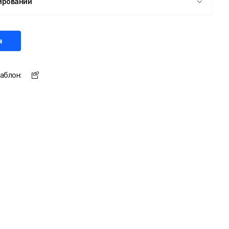
ировании
н
аблон: