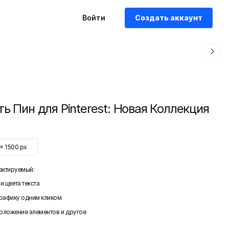
Войти
Создать аккаунт
ть Пин для Pinterest: Новая Коллекция
x
1500
px
актируемый:
и цвета текста
графику одним кликом
положение элементов и другое