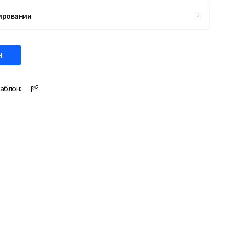
ировании
н
аблон: