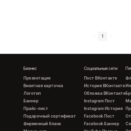
1
Бизнес
Социальные сети
Пе
Презентация
Пост ВКонтакте
Фл
Визитная карточка
История ВКонтакте
Ин
Логотип
Обложка ВКонтакте
Б
Баннер
Instagram Пост
М
Прайс-лист
Instagram История
Пр
Подарочный сертификат
Facebook Пост
От
Фирменный бланк
Facebook Баннер
Се