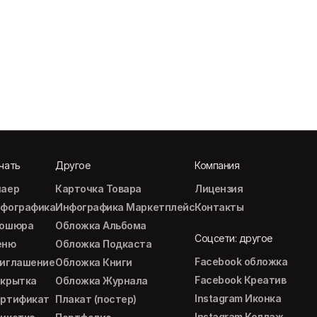
чать
Другое
Компания
аер
Карточка Товара
Лицензия
фографика
Инфографика Маркетплейс
Контакты
рошюра
Обложка Альбома
Соцсети: другое
еню
Обложка Подкаста
Facebook обложка
иглашение
Обложка Книги
Facebook Креатив
крытка
Обложка Журнала
Instagram Иконка
ртификат
Плакат (постер)
Instagram Коллаж