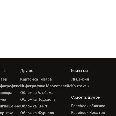
чать
Другое
Компания
аер
Карточка Товара
Лицензия
фографика
Инфографика Маркетплейс
Контакты
рошюра
Обложка Альбома
Соцсети: другое
еню
Обложка Подкаста
Facebook обложка
иглашение
Обложка Книги
Facebook Креатив
крытка
Обложка Журнала