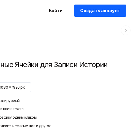
Войти
Создать аккаунт
ные Ячейки для Записи Истории
1080
x
1920
px
актируемый:
и цвета текста
графику одним кликом
положение элементов и другое