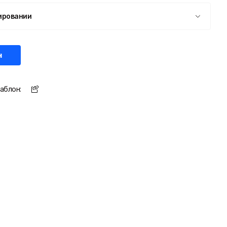
ировании
н
аблон: