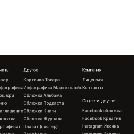
чать
Другое
Компания
аер
Карточка Товара
Лицензия
фографика
Инфографика Маркетплейс
Контакты
рошюра
Обложка Альбома
Соцсети: другое
еню
Обложка Подкаста
Facebook обложка
иглашение
Обложка Книги
Facebook Креатив
крытка
Обложка Журнала
Instagram Иконка
ртификат
Плакат (постер)
Instagram Коллаж