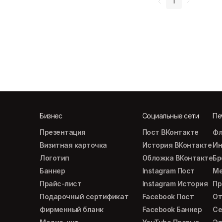
1
Бизнес
Социальные сети
Пе
Презентация
Пост ВКонтакте
Фл
Визитная карточка
История ВКонтакте
Ин
Логотип
Обложка ВКонтакте
Б
Баннер
Instagram Пост
М
Прайс-лист
Instagram История
Пр
Подарочный сертификат
Facebook Пост
От
Фирменный бланк
Facebook Баннер
Се