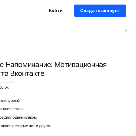
Войти
Создать аккаунт
е Напоминание: Мотивационная
ста Вконтакте
00
px
актируемый:
и цвета текста
графику одним кликом
положение элементов и другое