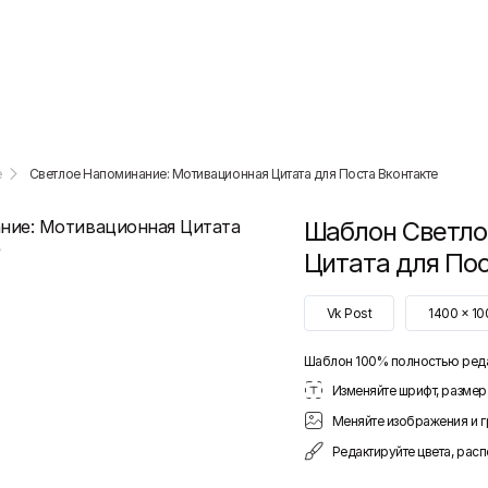
е
Светлое Напоминание: Мотивационная Цитата для Поста Вконтакте
Шаблон
Светло
Цитата для По
Vk Post
1400
x
10
Шаблон 100% полностью ред
Изменяйте шрифт, размер 
Меняйте изображения и 
Редактируйте цвета, рас