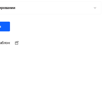
ировании
н
аблон: