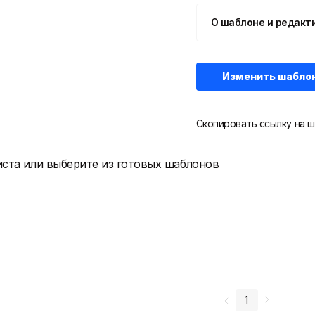
О шаблоне и редакт
Изменить шабло
Скопировать ссылку на ш
иста или выберите из готовых шаблонов
1