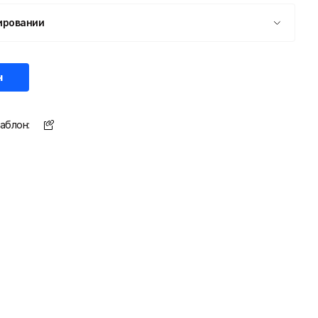
ировании
н
аблон: