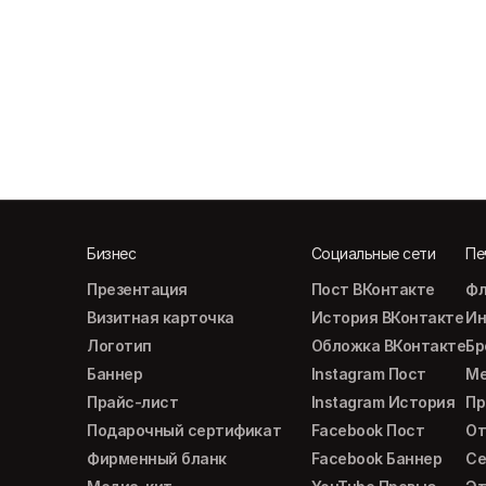
Бизнес
Социальные сети
Пе
Презентация
Пост ВКонтакте
Фл
Визитная карточка
История ВКонтакте
Ин
Логотип
Обложка ВКонтакте
Б
Баннер
Instagram Пост
М
Прайс-лист
Instagram История
Пр
Подарочный сертификат
Facebook Пост
От
Фирменный бланк
Facebook Баннер
Се