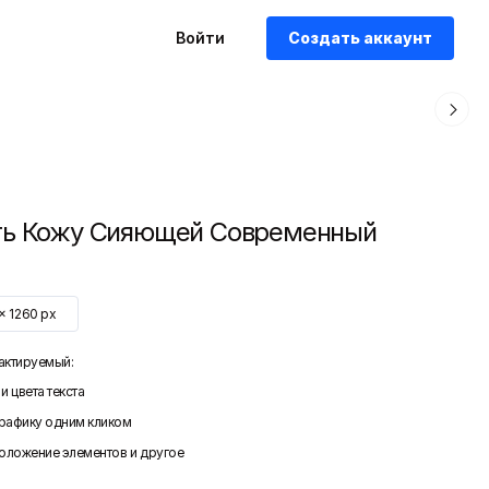
Войти
Создать аккаунт
ть Кожу Сияющей Современный
x
1260
px
актируемый:
и цвета текста
графику одним кликом
положение элементов и другое