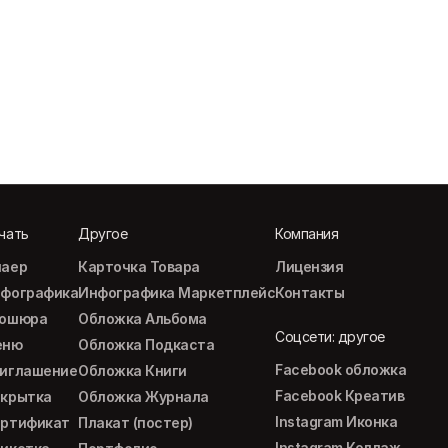
чать
Другое
Компания
аер
Карточка Товара
Лицензия
фографика
Инфографика Маркетплейс
Контакты
рошюра
Обложка Альбома
Соцсети: другое
еню
Обложка Подкаста
Facebook обложка
иглашение
Обложка Книги
Facebook Креатив
крытка
Обложка Журнала
Instagram Иконка
ртификат
Плакат (постер)
Instagram Коллаж