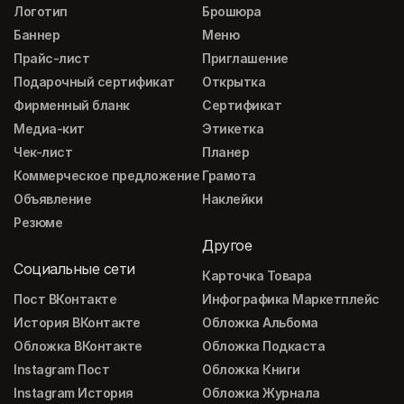
Логотип
Брошюра
Баннер
Меню
Прайс-лист
Приглашение
Подарочный сертификат
Открытка
Фирменный бланк
Сертификат
Медиа-кит
Этикетка
Чек-лист
Планер
Коммерческое предложение
Грамота
Объявление
Наклейки
Резюме
Другое
Социальные сети
Карточка Товара
Пост ВКонтакте
Инфографика Маркетплейс
История ВКонтакте
Обложка Альбома
Обложка ВКонтакте
Обложка Подкаста
Instagram Пост
Обложка Книги
Instagram История
Обложка Журнала