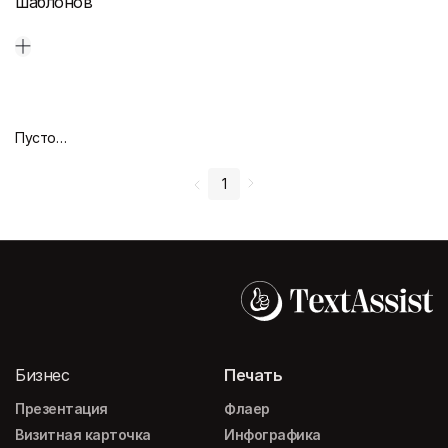
шаблонов
Пустой дизайн-макет
1
Бизнес
Печать
Презентация
Флаер
Визитная карточка
Инфографика